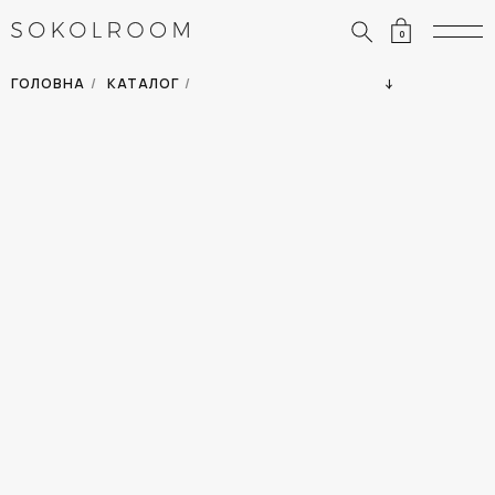
0
ЗНИЖКИ
ОДЯГ
ГОЛОВНА
/
КАТАЛОГ
/
СУМКИ
АКСЕСУАРИ
ВСІ ТОВАРИ
ВЗУТТЯ
ВІДПУСТКА
ДІМ