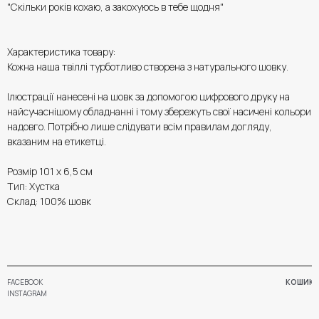
"Скільки років кохаю, а закохуюсь в тебе щодня"
Характеристика товару:
Кожна наша твіллі турботливо створена з натурального шовку.
Ілюстрації нанесені на шовк за допомогою цифрового друку на
найсучаснішому обладнанні і тому збережуть свої насичені кольори
надовго. Потрібно лише слідувати всім правилам догляду,
вказаним на етикетці.
Розмір 101 х 6,5 см
Тип: Хустка
Склад: 100% шовк
FACEBOOK
КОШИК
INSTAGRAM