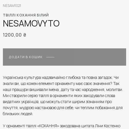
NESAM1021
ТВІЛЛІ КОХАННЯ БІЛИЙ
NESAMOVYTO
1200,00
₴
ДОДАТИ В КОШИК
Українська культура надзвичайно глибока та повна загадок. Чи
знали ви, що кожен елемент орнаменту має своє значення? Так
наші пращури вишивали імена, дату та час народження, молитви.
Ми створили серію твіллі в орнаменти яких закодували слова
видатних українців, що можуть стати щирим зізнанням про
почуття, мудрою настановою для себе, чи теплим побажання для
близьких людей.
У орнаменті твіллі «КОХАННЯ» закодована цитата Ліни Костенко