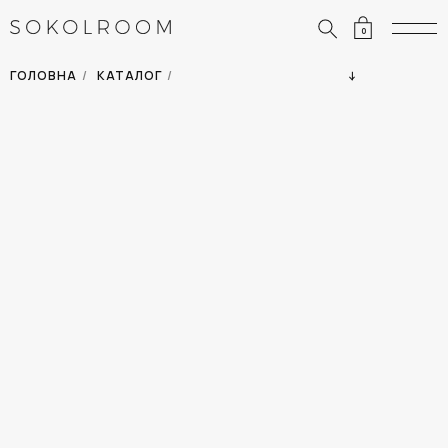
0
ЗНИЖКИ
ОДЯГ
ГОЛОВНА
/
КАТАЛОГ
/
СУМКИ
АКСЕСУАРИ
ВСІ ТОВАРИ
ВЗУТТЯ
ВІДПУСТКА
ДІМ