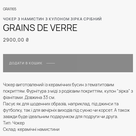
GRA1165
ЧОКЕР З НАМИСТИН З КУЛОНОМ ЗІРКА СРІБНИЙ
GRAINS DE VERRE
2900,00
₴
ДОДАТИ В КОШИК
Чокер виготовлений із керамічних бусин з гематитовим
покриттям. Фурнітура з міді з родієвим покриттям, кулон “зірка” з
фіанітами. Довжина 33 см.
Пасує як для щоденних образів, наприклад, під джинси та
футболку, так і для вечірніх виходів під сукню чи корсет. А також
завжди буде ідеальним подарунком для подруги чи друга.
Тип: Чокер
Склад: керамічні намистини