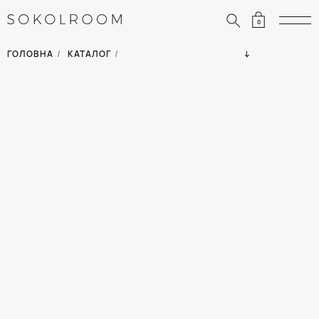
0
ЗНИЖКИ
ОДЯГ
ГОЛОВНА
/
КАТАЛОГ
/
СУМКИ
АКСЕСУАРИ
ВСІ ТОВАРИ
ВЗУТТЯ
ВІДПУСТКА
ДІМ