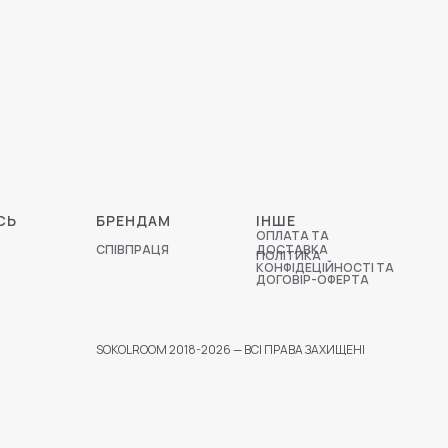
СЬ
БРЕНДАМ
ІНШЕ
ОПЛАТА ТА
СПІВПРАЦЯ
ДОСТАВКА
ПОЛІТИКА
КОНФІДЕЦІЙНОСТІ ТА
ДОГОВІР-ОФЕРТА
SOKOLROOM 2018-2026 — ВСІ ПРАВА ЗАХИЩЕНІ