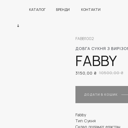
КАТАЛОГ
БРЕНДИ
КОНТАКТИ
FABB1002
ДОВГА СУКНЯ З ВИРІЗО
FABBY
10500,00
₴
3150,00
₴
ДОДАТИ В КОШИК
Fabby
Тип: Сукня
Склад: поліамід; еластан