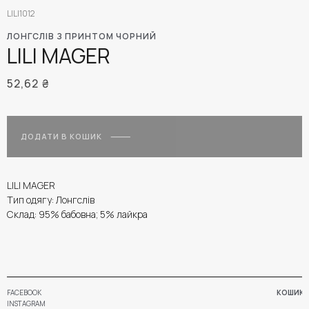
LILI1012
ЛОНГСЛІВ З ПРИНТОМ ЧОРНИЙ
LILI MAGER
52,62
₴
ДОДАТИ В КОШИК
LILI MAGER
Тип одягу: Лонгслів
Склад: 95% бабовна; 5% лайкра
FACEBOOK
КОШИК
INSTAGRAM