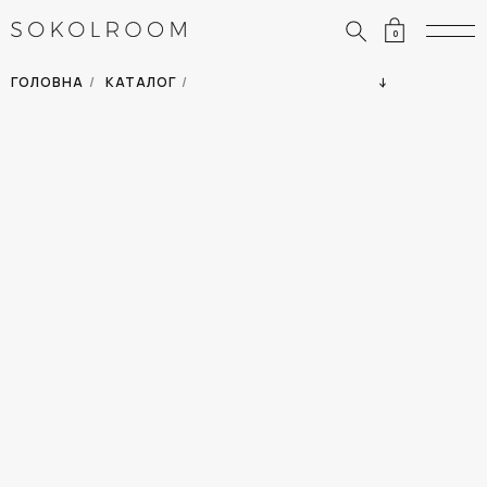
0
ЗНИЖКИ
ОДЯГ
ГОЛОВНА
/
КАТАЛОГ
/
СУМКИ
АКСЕСУАРИ
ВСІ ТОВАРИ
ВЗУТТЯ
ВІДПУСТКА
ДІМ