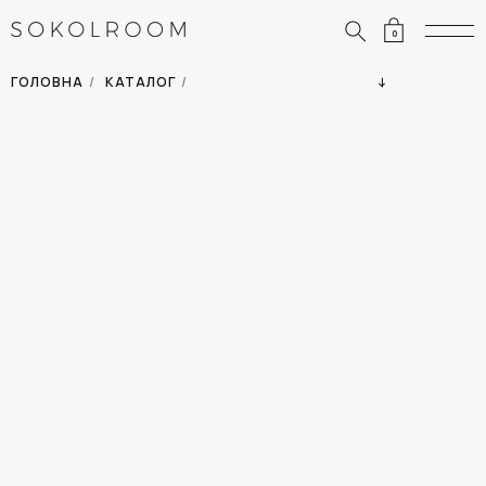
0
ЗНИЖКИ
ОДЯГ
ГОЛОВНА
/
КАТАЛОГ
/
СУМКИ
АКСЕСУАРИ
ВСІ ТОВАРИ
ВЗУТТЯ
ВІДПУСТКА
ДІМ