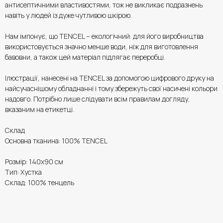
антисептичними властивостями, тож не викликає подразнень
навіть у людей із дуже чутливою шкірою.
Нам імпонує, що TENCEL – екологічний: для його виробництва
використовується значно менше води, ніж для виготовлення
бавовни, а також цей матеріал підлягає переробці.
Ілюстрації, нанесені на TENCEL за допомогою цифрового друку на
найсучаснішому обладнанні і тому збережуть свої насичені кольори
надовго. Потрібно лише слідувати всім правилам догляду,
вказаним на етикетці.
Склад
Основна тканина: 100% TENCEL
Розмір: 140х90 см
Тип: Хустка
Склад: 100% тенцель