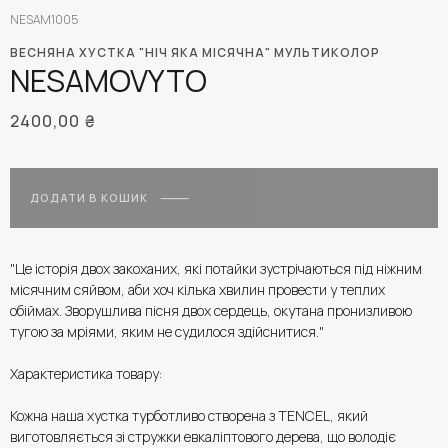
NESAM1005
ВЕСНЯНА ХУСТКА "НІЧ ЯКА МІСЯЧНА" МУЛЬТИКОЛОР
NESAMOVYTO
2400,00
₴
ДОДАТИ В КОШИК
"Це історія двох закоханих, які потайки зустрічаються під ніжним
місячним сяйвом, аби хоч кілька хвилин провести у теплих
обіймах. Зворушлива пісня двох сердець, окутана пронизливою
тугою за мріями, яким не судилося здійснитися."
Характеристика товару:
Кожна наша хустка турботливо створена з TENCEL, який
виготовляється зі стружки евкаліптового дерева, що володіє