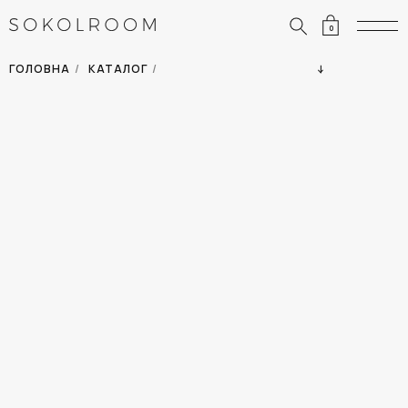
0
ЗНИЖКИ
ОДЯГ
ГОЛОВНА
/
КАТАЛОГ
/
СУМКИ
АКСЕСУАРИ
ВСІ ТОВАРИ
ВЗУТТЯ
ВІДПУСТКА
ДІМ