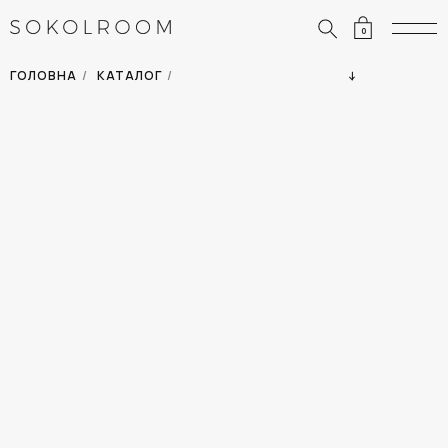
0
ЗНИЖКИ
ОДЯГ
ГОЛОВНА
/
КАТАЛОГ
/
СУМКИ
АКСЕСУАРИ
ВСІ ТОВАРИ
ВЗУТТЯ
ВІДПУСТКА
ДІМ