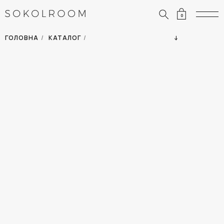
0
ЗНИЖКИ
ОДЯГ
ГОЛОВНА
/
КАТАЛОГ
/
СУМКИ
АКСЕСУАРИ
ВСІ ТОВАРИ
ВЗУТТЯ
ВІДПУСТКА
ДІМ