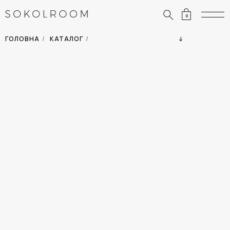
0
ЗНИЖКИ
ОДЯГ
ГОЛОВНА
/
КАТАЛОГ
/
СУМКИ
АКСЕСУАРИ
ВСІ ТОВАРИ
ВЗУТТЯ
ВІДПУСТКА
ДІМ