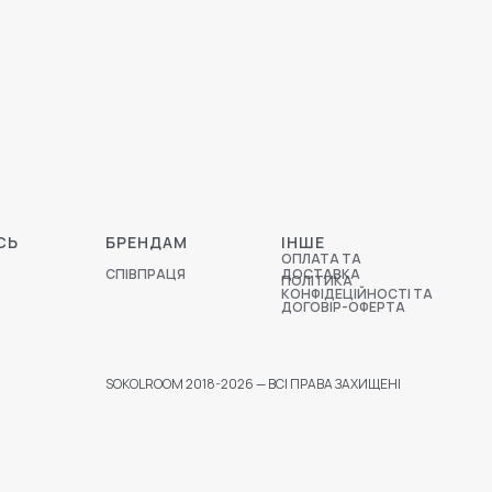
СЬ
БРЕНДАМ
ІНШЕ
ОПЛАТА ТА
СПІВПРАЦЯ
ДОСТАВКА
ПОЛІТИКА
КОНФІДЕЦІЙНОСТІ ТА
ДОГОВІР-ОФЕРТА
SOKOLROOM 2018-2026 — ВСІ ПРАВА ЗАХИЩЕНІ