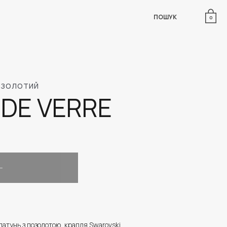
ПОШУК
0
И ЗОЛОТИЙ
 DE VERRE
латунь з позолотою, крапля Swarovski