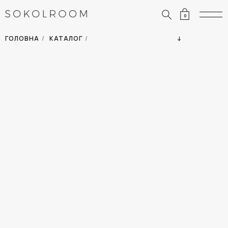
0
ЗНИЖКИ
ОДЯГ
ГОЛОВНА
/
КАТАЛОГ
/
СУМКИ
АКСЕСУАРИ
ВСІ ТОВАРИ
ВЗУТТЯ
ВІДПУСТКА
ДІМ