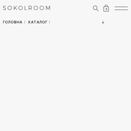
0
ЗНИЖКИ
ОДЯГ
ГОЛОВНА
/
КАТАЛОГ
/
СУМКИ
АКСЕСУАРИ
ВСІ ТОВАРИ
ВЗУТТЯ
ВІДПУСТКА
ДІМ