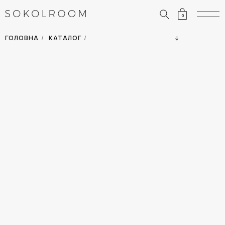
0
ЗНИЖКИ
ОДЯГ
ГОЛОВНА
/
КАТАЛОГ
/
СУМКИ
АКСЕСУАРИ
ВСІ ТОВАРИ
ВЗУТТЯ
ВІДПУСТКА
ДІМ