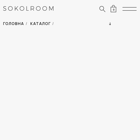
0
ЗНИЖКИ
ОДЯГ
ГОЛОВНА
/
КАТАЛОГ
/
СУМКИ
АКСЕСУАРИ
ВСІ ТОВАРИ
ВЗУТТЯ
ВІДПУСТКА
ДІМ