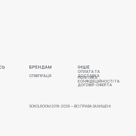
СЬ
БРЕНДАМ
ІНШЕ
ОПЛАТА ТА
СПІВПРАЦЯ
ДОСТАВКА
ПОЛІТИКА
КОНФІДЕЦІЙНОСТІ ТА
ДОГОВІР-ОФЕРТА
SOKOLROOM 2018-2026 — ВСІ ПРАВА ЗАХИЩЕНІ