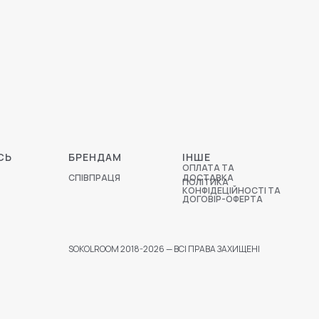
СЬ
БРЕНДАМ
ІНШЕ
ОПЛАТА ТА
СПІВПРАЦЯ
ДОСТАВКА
ПОЛІТИКА
КОНФІДЕЦІЙНОСТІ ТА
ДОГОВІР-ОФЕРТА
SOKOLROOM 2018-2026 — ВСІ ПРАВА ЗАХИЩЕНІ