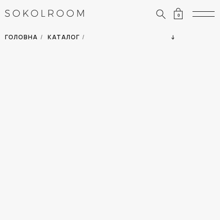
0
ЗНИЖКИ
ОДЯГ
ГОЛОВНА
/
КАТАЛОГ
/
СУМКИ
АКСЕСУАРИ
ВСІ ТОВАРИ
ВЗУТТЯ
ВІДПУСТКА
ДІМ