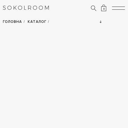
0
ЗНИЖКИ
ОДЯГ
ГОЛОВНА
/
КАТАЛОГ
/
СУМКИ
АКСЕСУАРИ
ВСІ ТОВАРИ
ВЗУТТЯ
ВІДПУСТКА
ДІМ