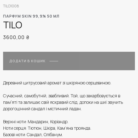
TILO1008
ПАРФУМ SKIN 99,9% 50 МЛ
TILO
3600,00
₴
ДОДАТИ В КОШИК
Деревний цитрусовий аромат зі шкіряною серцевиною.
Сучасний, самобутній, звабливий. Той, що закарбовується в
памʼяті та залишає свій яскравий слід, допоки на шиї звучить
дорогоцінний сандал і містичний ладан.
Верхні ноти: Мандарин, Коріандр.
Ноти серця: Тютюн, Шкіра, Кам’яна троянда.
Базові ноти: Сандал, Олібанум.