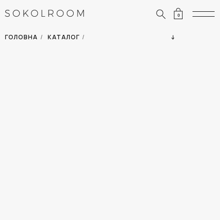
0
ЗНИЖКИ
ОДЯГ
ГОЛОВНА
/
КАТАЛОГ
/
СУМКИ
АКСЕСУАРИ
ВСІ ТОВАРИ
ВЗУТТЯ
ВІДПУСТКА
ДІМ