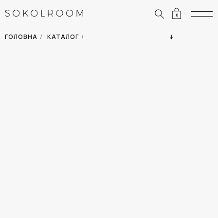
0
ЗНИЖКИ
ОДЯГ
ГОЛОВНА
/
КАТАЛОГ
/
СУМКИ
АКСЕСУАРИ
ВСІ ТОВАРИ
ВЗУТТЯ
ВІДПУСТКА
ДІМ